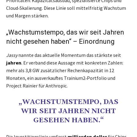
Prioritäten: Kapazitätsausbau, spezialisierte Chips und
Cloud‑Skalierung. Diese Linie soll mittelfristig Wachstum
und Margen stärken.
„Wachstumstempo, das wir seit Jahren
nicht gesehen haben“ – Einordnung
Jassy
nannte das aktuelle Momentum das stärkste seit
jahren
. Er verband diese Aussage mit konkreten Zahlen:
mehr als 3,8 GW zusätzlicher Rechenkapazität in 12
Monaten, ein ausverkauftes Trainium2‑Portfolio und
Project Rainier für Anthropic.
„WACHSTUMSTEMPO, DAS
WIR SEIT JAHREN NICHT
GESEHEN HABEN.“
Die Investitionslinie umfasst
milliarden dollar
für Chips,