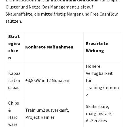
Cluster und Netze. Das Management zielt auf
Skaleneffekte, die mittelfristig Margen und Free Cashflow
stützen.
Strat
egiea
Erwartete
Konkrete Maßnahmen
chse
Wirkung
n
Höhere
Kapaz
Verfügbarkeit
itätsa
+3,8 GW in 12 Monaten
für
usbau
Training/Inferen
z
Chips
Skalierbare,
&
Trainium2 ausverkauft,
margenstarke
Hard
Project Rainier
AI‑Services
ware