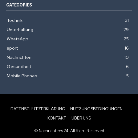
CATEGORIES
Technik
31
Unterhaltung
29
WhatsApp
25
sport
16
Nachrichten
10
Gesundheit
6
Mobile Phones
5
DATENSCHUTZERKLÄRUNG
NUTZUNGSBEDINGUNGEN
KONTAKT
ÜBER UNS
© Nachrichtens 24. All Right Reserved