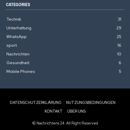
CATEGORIES
Technik
31
Unterhaltung
29
WhatsApp
25
sport
16
Nachrichten
10
Gesundheit
6
Mobile Phones
5
DATENSCHUTZERKLÄRUNG
NUTZUNGSBEDINGUNGEN
KONTAKT
ÜBER UNS
© Nachrichtens 24. All Right Reserved