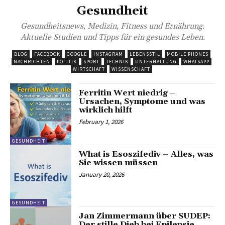
Gesundheit
Gesundheitsnews, Medizin, Fitness und Ernährung.
Aktuelle Studien und Tipps für ein gesundes Leben.
BLOG
FACEBOOK
GOOGLE
INSTAGRAM
LEBENSSTIL
MOBILE PHONES
NACHRICHTEN
POLITIK
SPORT
TECHNIK
UNTERHALTUNG
WHATSAPP
WIRTSCHAFT
WISSENSCHAFT
Ferritin Wert niedrig –
Ursachen, Symptome und was
wirklich hilft
February 1, 2026
GESUNDHEIT
What is Esoszifediv – Alles, was
Sie wissen müssen
January 20, 2026
GESUNDHEIT
Jan Zimmermann über SUDEP:
Der stille Dieb bei Epilepsie