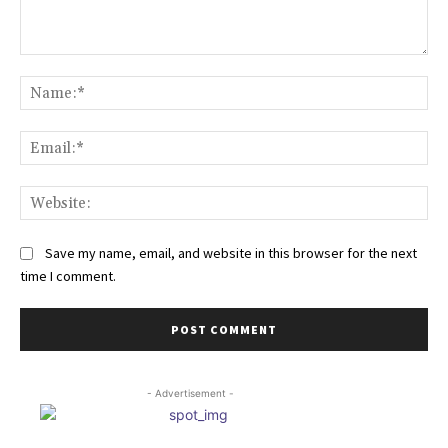
Comment:
Na
Ema
Web
Save my name, email, and website in this browser for the next
time I comment.
- Advertisement -