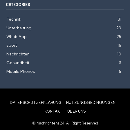
CATEGORIES
Technik
31
Unterhaltung
29
WhatsApp
25
sport
16
Nachrichten
10
Gesundheit
6
Mobile Phones
5
DATENSCHUTZERKLÄRUNG
NUTZUNGSBEDINGUNGEN
KONTAKT
ÜBER UNS
© Nachrichtens 24. All Right Reserved