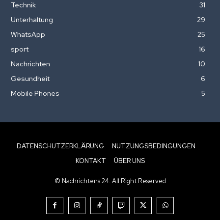
Technik
31
Unterhaltung
29
WhatsApp
25
sport
16
Nachrichten
10
Gesundheit
6
Mobile Phones
5
DATENSCHUTZERKLÄRUNG
NUTZUNGSBEDINGUNGEN
KONTAKT
ÜBER UNS
© Nachrichtens 24. All Right Reserved