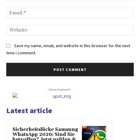
Ema
Web
Save my name, email, and website in this browser for the next
time I comment.
- Advertisement -
Latest article
Sicherheitslücke Samsung
WhatsApp 2026: Sind Sie
betroffen? Jetzt prüfen &