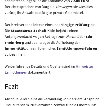
Scheinrechnungen und die Annahme von
2.500 Euro
.
Berichte sprachen von Bargeld-
Umwegen
; sie wies dies
zurück, ihr Anwalt bestätigte private Geldmittel.
Der Kreisverband leitete eine unabhängige
Prüfung
ein.
Die
Staatsanwaltschaft
Köln bejahte einen
Anfangsverdacht wegen Betrugs zum
Nachteil
der
cdu
rhein-berg
und beantragte die Aufhebung der
Immunität
, um ein förmliches
Ermittlungsverfahren
zu beginnen.
Weiterführende Details und Quellen sind im
Hinweis zu
Ermittlungen
dokumentiert.
Fazit
Abschließend bleibt die Verbindung von Karriere, Anspruch
und laufendem Prüfverfahren zentral für die Einordnung.