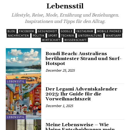
Lebensstil
Lifestyle, Reise, Mode, Ernährung und Beziehungen.
Inspirationen und Tipps für den Alltag.
BLOG
FACEBOOK
GESUNDHEIT
GOOGLE
INSTAGRAM
MOBILE PHONES
NACHRICHTEN
POLITIK
SPORT
TECHNIK
UNTERHALTUNG
WHATSAPP
WIRTSCHAFT
WISSENSCHAFT
Bondi Beach: Australiens
berühmtester Strand und Surf-
Hotspot
December 25, 2025
LEBENSSTIL
Der Legami Adventskalender
2025: Ihr Guide für die
Vorweihnachtszeit
December 1, 2025
LEBENSSTIL
Meine Lebensweise – Wie
kleine Entscheidungen mein