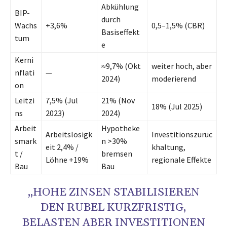
Abkühlung
BIP-
durch
Wachs
+3,6%
0,5–1,5% (CBR)
Basiseffekt
tum
e
Kerni
≈9,7% (Okt
weiter hoch, aber
nflati
—
2024)
moderierend
on
Leitzi
7,5% (Jul
21% (Nov
18% (Jul 2025)
ns
2023)
2024)
Arbeit
Hypotheke
Arbeitslosigk
Investitionszurüc
smark
n >30%
eit 2,4% /
khaltung,
t /
bremsen
Löhne +19%
regionale Effekte
Bau
Bau
„HOHE ZINSEN STABILISIEREN
DEN RUBEL KURZFRISTIG,
BELASTEN ABER INVESTITIONEN