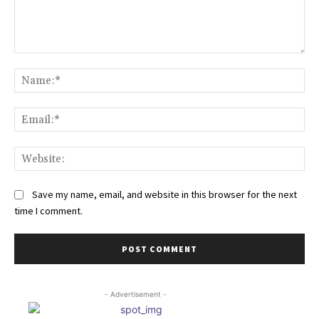
Comment:
Na
Ema
Web
Save my name, email, and website in this browser for the next
time I comment.
- Advertisement -