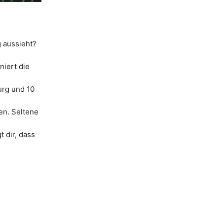
 aussieht?
niert die
urg und 10
len. Seltene
 dir, dass