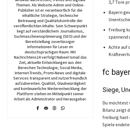
3,7 Tore pr
Themen. Als Website-Admin und Online-
Publisher ist er verantwortlich für die
Bayern gew
inhaltliche Strategie, technische
Unentschie
Betreuung und Qualitätskontrolle der
veröffentlichten Inhalte. Sein Schwerpunkt
Freiburg k
liegt auf verständlichem Journalismus,
Suchmaschinenoptimierung (SEO) und der
spannend u
Bereitstellung zuverlässiger
Informationen für Leser im
Achte auf 
deutschsprachigen Raum. Mit
Kräfteverh
Nachrichtens24 verfolgt Nabeel Ismail das
Ziel, aktuelle Entwicklungen aus den
Bereichen Technologie, Social Media,
fc baye
Internet-Trends, Promi-News und digitale
Services transparent und nutzerfreundlich
aufzubereiten. Qualität, Glaubwürdigkeit
und kontinuierliche Weiterentwicklung der
Siege, Un
Plattform stehen im Mittelpunkt seiner
Arbeit als Administrator und Herausgeber.
Du möchtest w
Bilanz zeigt d
freiburg hast
Spiele endete