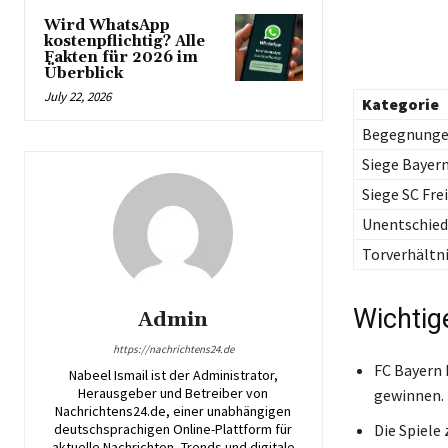
Wird WhatsApp
kostenpflichtig? Alle
Fakten für 2026 im
Überblick
July 22, 2026
Kategorie
Begegnung
Siege Bayer
Siege SC Fre
Unentschie
Torverhältn
Wichtig
Admin
https://nachrichtens24.de
FC Bayern h
Nabeel Ismail ist der Administrator,
Herausgeber und Betreiber von
gewinnen. 
Nachrichtens24.de, einer unabhängigen
deutschsprachigen Online-Plattform für
Die Spiele
aktuelle Nachrichten, Trends und digitale