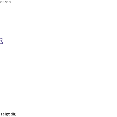
setzen.
T
E
zeigt dir,