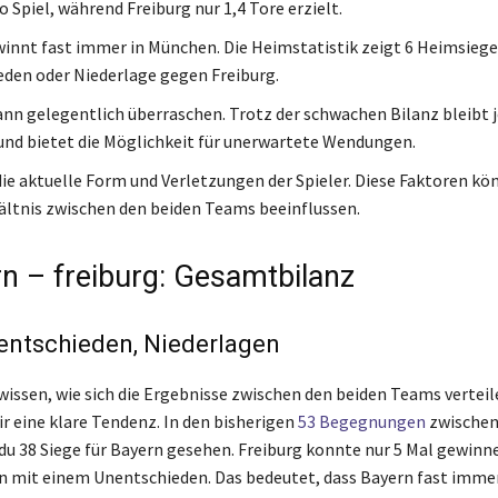
o Spiel, während Freiburg nur 1,4 Tore erzielt.
innt fast immer in München. Die Heimstatistik zeigt 6 Heimsiege
den oder Niederlage gegen Freiburg.
ann gelegentlich überraschen. Trotz der schwachen Bilanz bleibt j
nd bietet die Möglichkeit für unerwartete Wendungen.
die aktuelle Form und Verletzungen der Spieler. Diese Faktoren kö
ältnis zwischen den beiden Teams beeinflussen.
rn – freiburg: Gesamtbilanz
entschieden, Niederlagen
issen, wie sich die Ergebnisse zwischen den beiden Teams verteil
ir eine klare Tendenz. In den bisherigen
53 Begegnungen
zwischen 
 du 38 Siege für Bayern gesehen. Freiburg konnte nur 5 Mal gewinn
n mit einem Unentschieden. Das bedeutet, dass Bayern fast immer