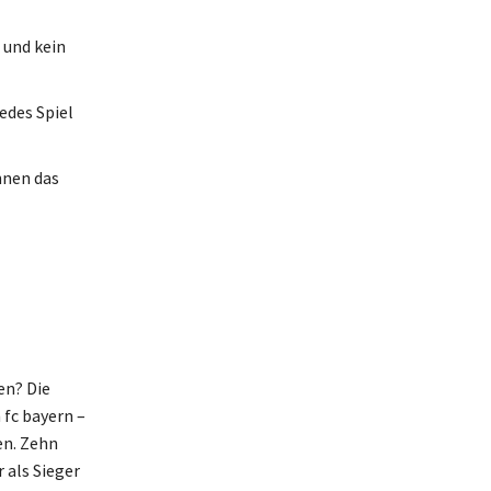
 und kein
edes Spiel
nnen das
en? Die
fc bayern –
en. Zehn
 als Sieger