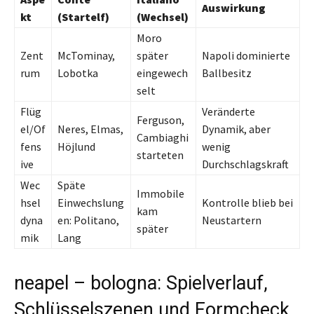
Auswirkung
kt
(Startelf)
(Wechsel)
Moro
Zent
McTominay,
später
Napoli dominierte
rum
Lobotka
eingewech
Ballbesitz
selt
Flüg
Veränderte
Ferguson,
el/Of
Neres, Elmas,
Dynamik, aber
Cambiaghi
fens
Höjlund
wenig
starteten
ive
Durchschlagskraft
Wec
Späte
Immobile
hsel
Einwechslung
Kontrolle blieb bei
kam
dyna
en: Politano,
Neustartern
später
mik
Lang
neapel – bologna: Spielverlauf,
Schlüsselszenen und Formcheck