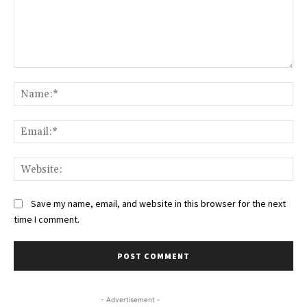
Comment:
Na
Ema
Web
Save my name, email, and website in this browser for the next
time I comment.
- Advertisement -