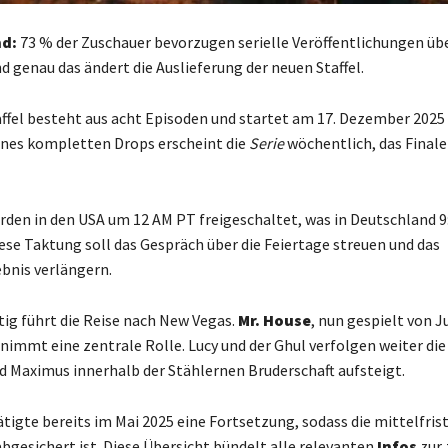
d:
73 % der Zuschauer bevorzugen serielle Veröffentlichungen üb
d genau das ändert die Auslieferung der neuen Staffel.
affel besteht aus acht Episoden und startet am 17. Dezember 2025
eines kompletten Drops erscheint die
Serie
wöchentlich, das Finale 
rden in den USA um 12 AM PT freigeschaltet, was in Deutschland 9
iese Taktung soll das Gespräch über die Feiertage streuen und das
bnis verlängern.
ig führt die Reise nach New Vegas.
Mr. House
, nun gespielt von J
nimmt eine zentrale Rolle. Lucy und der Ghul verfolgen weiter die
 Maximus innerhalb der Stählernen Bruderschaft aufsteigt.
igte bereits im Mai 2025 eine Fortsetzung, sodass die mittelfris
bgesichert ist. Diese Übersicht bündelt alle relevanten
Infos
zur 