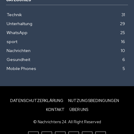
Technik
31
Unterhaltung
29
WhatsApp
25
sport
16
Nachrichten
10
Gesundheit
6
Mobile Phones
5
DATENSCHUTZERKLÄRUNG
NUTZUNGSBEDINGUNGEN
KONTAKT
ÜBER UNS
© Nachrichtens 24. All Right Reserved