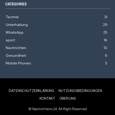
CATEGORIES
Technik
31
Unterhaltung
29
WhatsApp
25
sport
16
Nachrichten
10
Gesundheit
6
Mobile Phones
5
DATENSCHUTZERKLÄRUNG
NUTZUNGSBEDINGUNGEN
KONTAKT
ÜBER UNS
© Nachrichtens 24. All Right Reserved