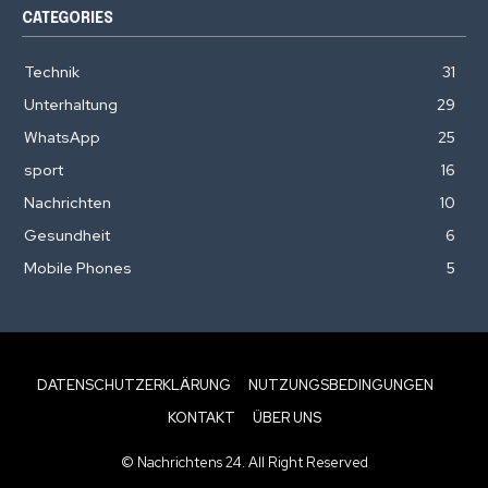
CATEGORIES
Technik
31
Unterhaltung
29
WhatsApp
25
sport
16
Nachrichten
10
Gesundheit
6
Mobile Phones
5
DATENSCHUTZERKLÄRUNG
NUTZUNGSBEDINGUNGEN
KONTAKT
ÜBER UNS
© Nachrichtens 24. All Right Reserved