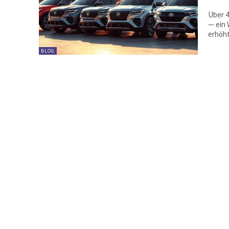
Über 4
— ein Wert, d
erhöht
BLOG