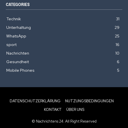
CATEGORIES
Technik
31
Unterhaltung
29
WhatsApp
25
sport
16
Nachrichten
10
Gesundheit
6
Mobile Phones
5
DATENSCHUTZERKLÄRUNG
NUTZUNGSBEDINGUNGEN
KONTAKT
ÜBER UNS
© Nachrichtens 24. All Right Reserved