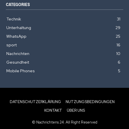
CATEGORIES
Technik
31
Unterhaltung
29
WhatsApp
25
sport
16
Nachrichten
10
Gesundheit
6
Mobile Phones
5
DATENSCHUTZERKLÄRUNG
NUTZUNGSBEDINGUNGEN
KONTAKT
ÜBER UNS
© Nachrichtens 24. All Right Reserved