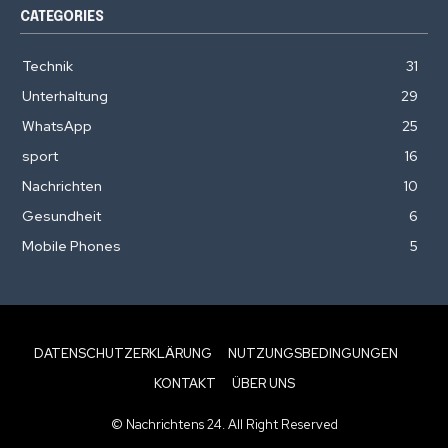
CATEGORIES
Technik
31
Unterhaltung
29
WhatsApp
25
sport
16
Nachrichten
10
Gesundheit
6
Mobile Phones
5
DATENSCHUTZERKLÄRUNG
NUTZUNGSBEDINGUNGEN
KONTAKT
ÜBER UNS
© Nachrichtens 24. All Right Reserved