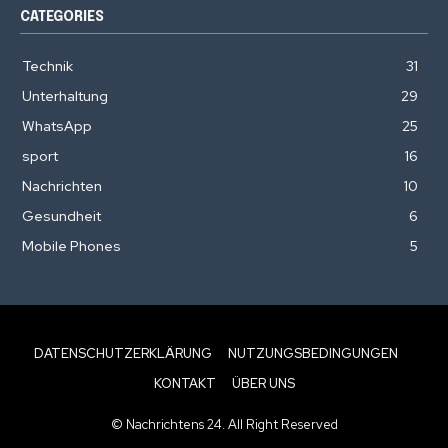
CATEGORIES
Technik
31
Unterhaltung
29
WhatsApp
25
sport
16
Nachrichten
10
Gesundheit
6
Mobile Phones
5
DATENSCHUTZERKLÄRUNG
NUTZUNGSBEDINGUNGEN
KONTAKT
ÜBER UNS
© Nachrichtens 24. All Right Reserved