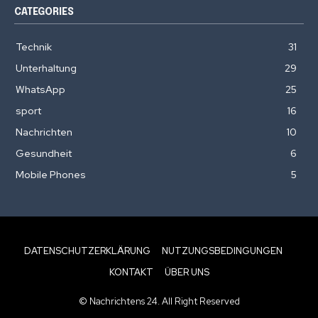
CATEGORIES
Technik
31
Unterhaltung
29
WhatsApp
25
sport
16
Nachrichten
10
Gesundheit
6
Mobile Phones
5
DATENSCHUTZERKLÄRUNG
NUTZUNGSBEDINGUNGEN
KONTAKT
ÜBER UNS
© Nachrichtens 24. All Right Reserved