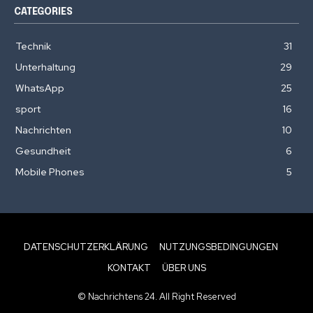
CATEGORIES
Technik
31
Unterhaltung
29
WhatsApp
25
sport
16
Nachrichten
10
Gesundheit
6
Mobile Phones
5
DATENSCHUTZERKLÄRUNG
NUTZUNGSBEDINGUNGEN
KONTAKT
ÜBER UNS
© Nachrichtens 24. All Right Reserved