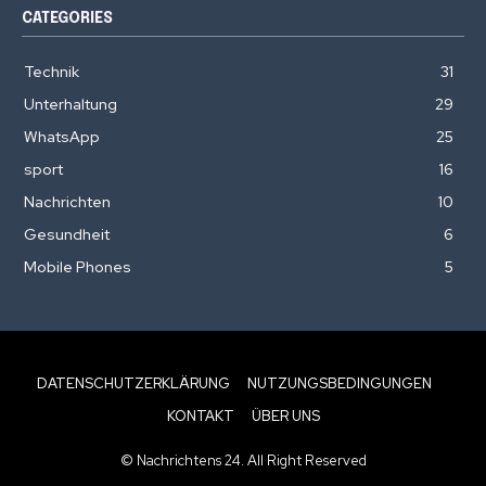
CATEGORIES
Technik
31
Unterhaltung
29
WhatsApp
25
sport
16
Nachrichten
10
Gesundheit
6
Mobile Phones
5
DATENSCHUTZERKLÄRUNG
NUTZUNGSBEDINGUNGEN
KONTAKT
ÜBER UNS
© Nachrichtens 24. All Right Reserved