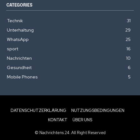
CATEGORIES
Technik
31
Unterhaltung
29
WhatsApp
25
sport
16
Nachrichten
10
Gesundheit
6
Mobile Phones
5
DATENSCHUTZERKLÄRUNG
NUTZUNGSBEDINGUNGEN
KONTAKT
ÜBER UNS
© Nachrichtens 24. All Right Reserved