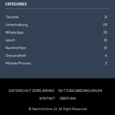
CATEGORIES
Technik
31
Unterhaltung
29
WhatsApp
25
sport
16
Nachrichten
10
Gesundheit
6
Mobile Phones
5
DATENSCHUTZERKLÄRUNG
NUTZUNGSBEDINGUNGEN
KONTAKT
ÜBER UNS
© Nachrichtens 24. All Right Reserved